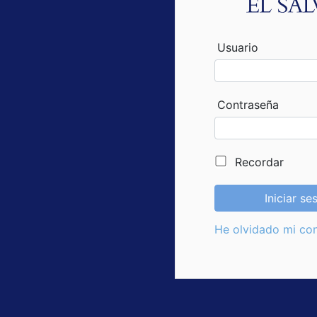
Usuario
Contraseña
Recordar
Iniciar se
He olvidado mi co